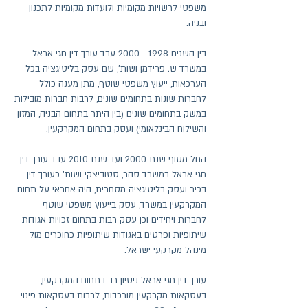
משפטי לרשויות מקומיות ולועדות מקומיות לתכנון
ובניה.
בין השנים
1998 - 2000
עבד עורך דין חגי אראל
במשרד ש. פרידמן ושות', שם עסק בליטיגציה בכל
הערכאות, ייעוץ משפטי שוטף, מתן מענה כולל
לחברות שונות בתחומים שונים, לרבות חברות מובילות
במשק בתחומים שונים (בין היתר בתחום הבניה, המזון
והשילוח הבינלאומי) ועסק בתחום המקרקעין.
החל מסוף שנת 2000 ועד שנת 2010 עבד עורך דין
חגי אראל במשרד סהר, סטוביצקי ושות' כעורך דין
בכיר ועסק בליטיגציה מסחרית, היה אחראי על תחום
המקרקעין במשרד, עסק בייעוץ משפטי שוטף
לחברות ויחידים וכן עסק רבות בתחום זכויות אגודות
שיתופיות ופרטים באגודות שיתופיות כחוכרים מול
מינהל מקרקעי ישראל.
עורך דין חגי אראל ניסיון רב בתחום המקרקעין,
בעסקאות מקרקעין מורכבות, לרבות בעסקאות פינוי