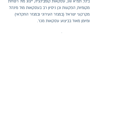
בינוי, תמ"א 38, עסקאות קומבינציה, ייצוג מול רשויות
מקומיות, הפקעות וכן ניסיון רב בעסקאות מול מינהל
מקרקעי ישראל (במגזר העירוני ובמגזר החקלאי)
ומיומן מאוד בביצוע עסקאות מכר.
עורך דין חגי אראל עוסק בייצוג יחידים וחברות בפני
כל הערכאות וכן בייצוג בבוררויות ובגישורים, בתחום
הקניין והמקרקעין, תכנון ובניה ובכל תחומי המשפט
האזרחי, ובעל ניסיון רב בהופעות בבתי המשפט בכל
הערכאות .
עורך דין חגי אראל, אשר ייצג לקוחות רבים בתיקי
ליטיגציה מורכבים, הינו בעל חשיבה מקורית ויצירתית
והיכרות רבת שנים עם תחום המקרקעין והחוזים.