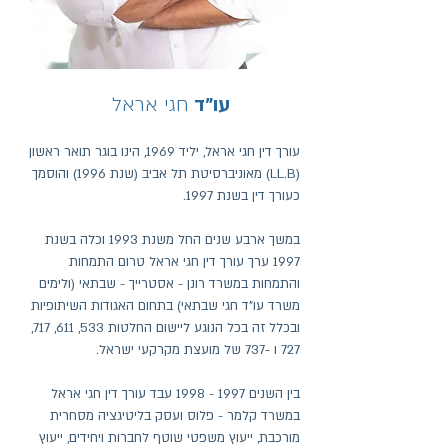
עו״ד
חגי אראל
עורך דין חגי אראל, יליד 1969, הינו בוגר תואר ראשון
(LL.B) מאוניברסיטת תל אביב (שנת 1996) והוסמך
כעורך דין בשנת 1997.
במשך ארבע שנים החל משנת 1993 וכלה בשנת
1997 ערך עורך דין חגי אראל טרום התמחות
והתמחות במשרד רונן - אסטרייך - שבתאי (ולימים
משרד עו"ד חגי שבתאי) בתחום האגודות השיתופיות
ובכלל זה בכל הנוגע ליישום החלטות 533, 611, 717,
727 ו -737 של מועצת מקרקעי ישראל.
בין השנים
1997 - 1998
עבד עורך דין חגי אראל
במשרד קלמר - פלוס ועסק בליטיגציה מסחרית
מורכבת, ייעוץ משפטי שוטף לחברות ויחידים, ייעוץ